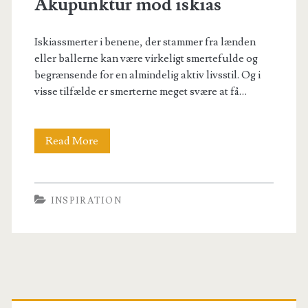
Akupunktur mod iskias
Iskiassmerter i benene, der stammer fra lænden
eller ballerne kan være virkeligt smertefulde og
begrænsende for en almindelig aktiv livsstil. Og i
visse tilfælde er smerterne meget svære at få…
Akupunktur
Read More
mod
iskias
INSPIRATION
Primary