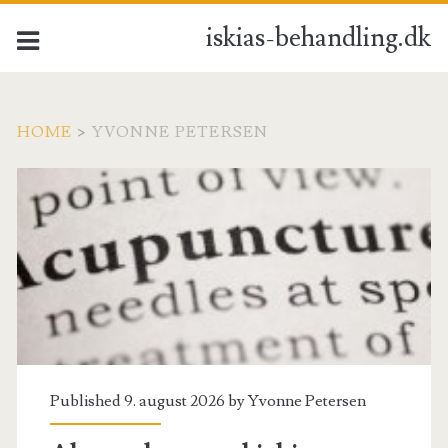
iskias-behandling.dk
HOME
>
YVONNE PETERSEN
Forfatter:
<span>Yvonne
Petersen</span>
Published 9. august 2026 by
Yvonne Petersen